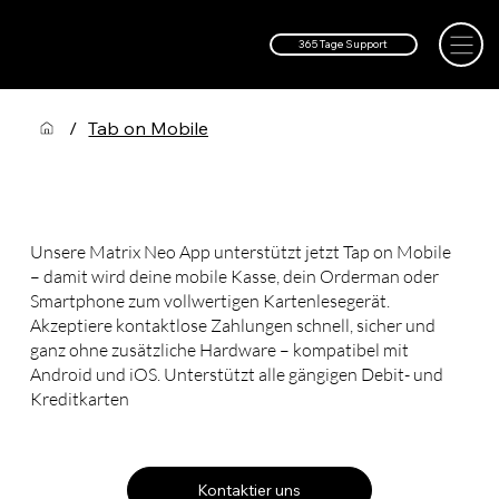
365 Tage Support
/
Tab on Mobile
Jetzt mit Matrix NEO und mobiler Kasse / Orderman /
Smartphone bargeldlos kassieren
Unsere Matrix Neo App unterstützt jetzt Tap on Mobile
– damit wird deine mobile Kasse, dein Orderman oder
Smartphone zum vollwertigen Kartenlesegerät.
Akzeptiere kontaktlose Zahlungen schnell, sicher und
ganz ohne zusätzliche Hardware – kompatibel mit
Android und iOS. Unterstützt alle gängigen Debit- und
Kreditkarten
Kontaktier uns